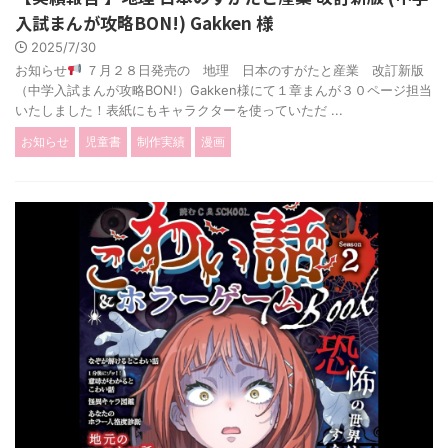
入試まんが攻略BON!) Gakken 様
2025/7/30
お知らせ
７月２８日発売の 地理 日本のすがたと産業 改訂新版
（中学入試まんが攻略BON!）Gakken様にて１章まんが３０ページ担当
いたしました！表紙にもキャラクターを使っていただ ...
お知らせ
児童書
制作実績
漫画