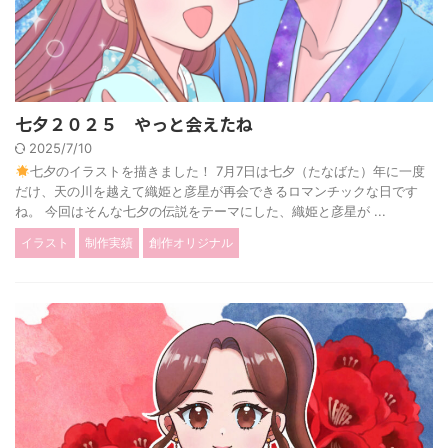
七夕２０２５ やっと会えたね
2025/7/10
七夕のイラストを描きました！ 7月7日は七夕（たなばた）年に一度
だけ、天の川を越えて織姫と彦星が再会できるロマンチックな日です
ね。 今回はそんな七夕の伝説をテーマにした、織姫と彦星が ...
イラスト
制作実績
創作オリジナル