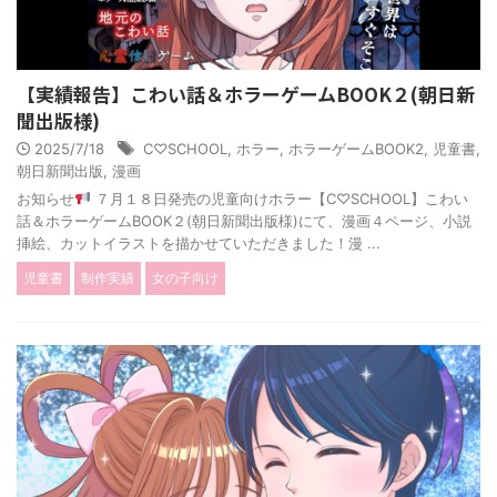
【実績報告】こわい話＆ホラーゲームBOOK２(朝日新
聞出版様)
2025/7/18
C♡SCHOOL
,
ホラー
,
ホラーゲームBOOK2
,
児童書
,
朝日新聞出版
,
漫画
お知らせ
７月１８日発売の児童向けホラー【C♡SCHOOL】こわい
話＆ホラーゲームBOOK２(朝日新聞出版様)にて、漫画４ページ、小説
挿絵、カットイラストを描かせていただきました！漫 ...
児童書
制作実績
女の子向け