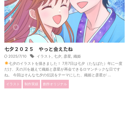
七夕２０２５ やっと会えたね
2025/7/10
イラスト
,
七夕
,
彦星
,
織姫
七夕のイラストを描きました！ 7月7日は七夕（たなばた）年に一度
だけ、天の川を越えて織姫と彦星が再会できるロマンチックな日です
ね。 今回はそんな七夕の伝説をテーマにした、織姫と彦星が ...
イラスト
制作実績
創作オリジナル