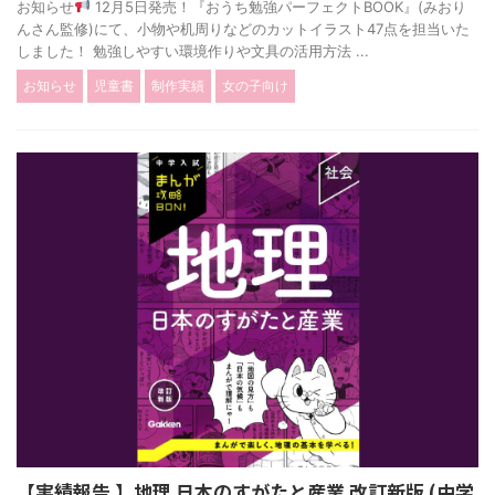
お知らせ
12月5日発売！『おうち勉強パーフェクトBOOK』(みおり
んさん監修)にて、小物や机周りなどのカットイラスト47点を担当いた
しました！ 勉強しやすい環境作りや文具の活用方法 ...
お知らせ
児童書
制作実績
女の子向け
【実績報告 】地理 日本のすがたと産業 改訂新版 (中学