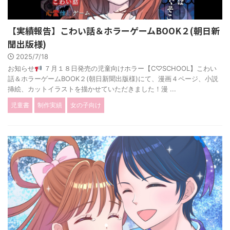
【実績報告】こわい話＆ホラーゲームBOOK２(朝日新
聞出版様)
2025/7/18
お知らせ
７月１８日発売の児童向けホラー【C♡SCHOOL】こわい
話＆ホラーゲームBOOK２(朝日新聞出版様)にて、漫画４ページ、小説
挿絵、カットイラストを描かせていただきました！漫 ...
児童書
制作実績
女の子向け