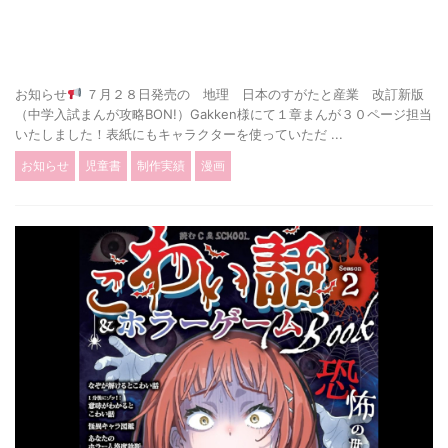
お知らせ
７月２８日発売の 地理 日本のすがたと産業 改訂新版
（中学入試まんが攻略BON!）Gakken様にて１章まんが３０ページ担当
いたしました！表紙にもキャラクターを使っていただ ...
お知らせ
児童書
制作実績
漫画