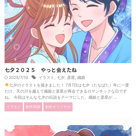
七夕２０２５ やっと会えたね
2025/7/10
イラスト
,
七夕
,
彦星
,
織姫
七夕のイラストを描きました！ 7月7日は七夕（たなばた）年に一度
だけ、天の川を越えて織姫と彦星が再会できるロマンチックな日です
ね。 今回はそんな七夕の伝説をテーマにした、織姫と彦星が ...
イラスト
制作実績
創作オリジナル