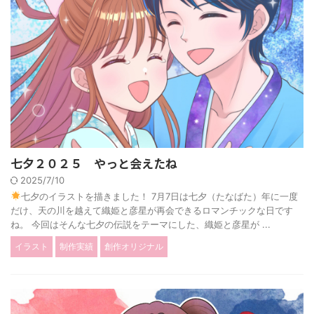
七夕２０２５ やっと会えたね
2025/7/10
七夕のイラストを描きました！ 7月7日は七夕（たなばた）年に一度
だけ、天の川を越えて織姫と彦星が再会できるロマンチックな日です
ね。 今回はそんな七夕の伝説をテーマにした、織姫と彦星が ...
イラスト
制作実績
創作オリジナル