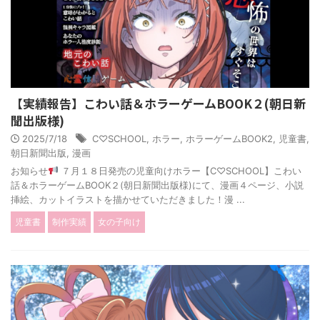
【実績報告】こわい話＆ホラーゲームBOOK２(朝日新
聞出版様)
2025/7/18
C♡SCHOOL
,
ホラー
,
ホラーゲームBOOK2
,
児童書
,
朝日新聞出版
,
漫画
お知らせ
７月１８日発売の児童向けホラー【C♡SCHOOL】こわい
話＆ホラーゲームBOOK２(朝日新聞出版様)にて、漫画４ページ、小説
挿絵、カットイラストを描かせていただきました！漫 ...
児童書
制作実績
女の子向け