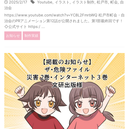
2025/2/17
Youtube
,
イラスト
,
イラスト制作
,
松戸市
,
町会
,
自
治会
https://www.youtube.com/watch?v=YC8L2FmrbWQ 松戸市町会・自
治会のPRアニメーション第12話が公開されました。第1部最終回です！
◇公式サイト https:/ ...
お知らせ
制作実績