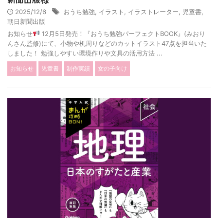
2025/12/6
おうち勉強
,
イラスト
,
イラストレーター
,
児童書
,
朝日新聞出版
お知らせ
12月5日発売！『おうち勉強パーフェクトBOOK』(みおり
んさん監修)にて、小物や机周りなどのカットイラスト47点を担当いた
しました！ 勉強しやすい環境作りや文具の活用方法 ...
お知らせ
児童書
制作実績
女の子向け