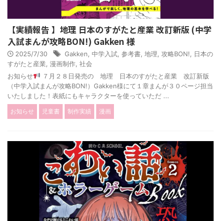
【実績報告 】地理 日本のすがたと産業 改訂新版 (中学
入試まんが攻略BON!) Gakken 様
2025/7/30
Gakken
,
中学入試
,
参考書
,
地理
,
攻略BON!
,
日本の
すがたと産業
,
漫画制作
,
社会
お知らせ
７月２８日発売の 地理 日本のすがたと産業 改訂新版
（中学入試まんが攻略BON!）Gakken様にて１章まんが３０ページ担当
いたしました！表紙にもキャラクターを使っていただ ...
お知らせ
児童書
制作実績
漫画