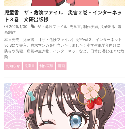
児童書 ザ・危険ファイル 災害２巻・インターネッ
ト３巻 文研出版様
2025/1/30
ザ・危険ファイル
,
児童書
,
制作実績
,
文研出版
,
漫
画制作
本日発売 児童書 【ザ・危険ファイル】災害vol２、インターネット
vol3にて導入、巻末マンガを担当いたしました！小学生低学年向けに、
防災や防犯、病気や生き物、インターネットなど、日常に潜む様々な危
険 ...
お知らせ
児童書
制作実績
漫画