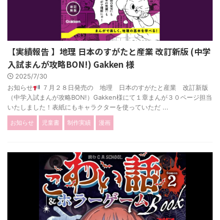
【実績報告 】地理 日本のすがたと産業 改訂新版 (中学
入試まんが攻略BON!) Gakken 様
2025/7/30
お知らせ
７月２８日発売の 地理 日本のすがたと産業 改訂新版
（中学入試まんが攻略BON!）Gakken様にて１章まんが３０ページ担当
いたしました！表紙にもキャラクターを使っていただ ...
お知らせ
児童書
制作実績
漫画