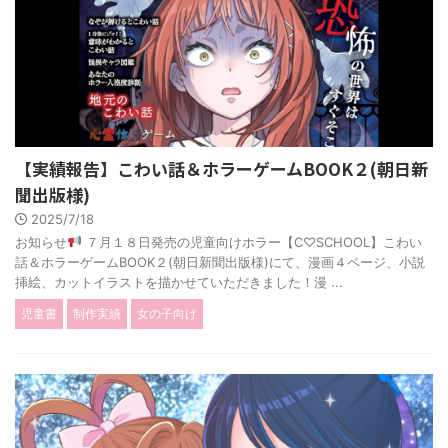
【実績報告】こわい話＆ホラーゲームBOOK２(朝日新
聞出版様)
2025/7/18
お知らせ
７月１８日発売の児童向けホラー【C♡SCHOOL】こわい
話＆ホラーゲームBOOK２(朝日新聞出版様)にて、漫画４ページ、小説
挿絵、カットイラストを描かせていただきました！漫 ...
児童書
制作実績
女の子向け