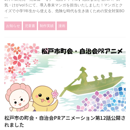
気・けがvol５にて、導入巻末マンガを担当いたしました！マンガとク
イズで小学1年生から使える、危険な時代を生き抜くための安全対策BO
...
お知らせ
児童書
制作実績
漫画
松戸市の町会・自治会PRアニメーション第12話公開さ
れました