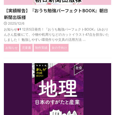
【実績報告】『おうち勉強パーフェクトBOOK』朝日
新聞出版様
2025/12/6
お知らせ
12月5日発売！『おうち勉強パーフェクトBOOK』(みおり
んさん監修)にて、小物や机周りなどのカットイラスト47点を担当いた
しました！ 勉強しやすい環境作りや文具の活用方法 ...
お知らせ
児童書
制作実績
女の子向け