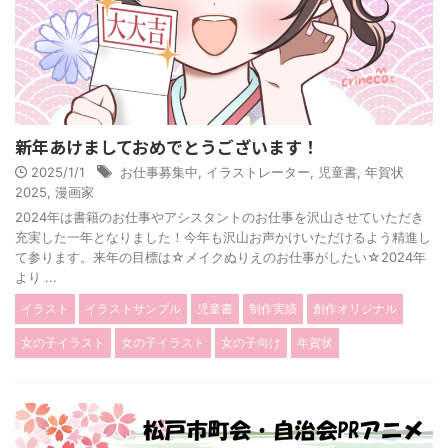
新年あけましておめでとうございます！
2025/1/1
お仕事募集中
,
イラストレーター
,
児童書
,
年賀状
2025
,
漫画家
2024年は書籍のお仕事やアシスタントのお仕事を沢山させていただき
充実した一年となりました！今年も沢山お声かけいただけるよう精進し
て参ります。来年の目標は☆メイクぬりえのお仕事がしたい☆2024年
より ...
イラスト
イラストサンプル
児童書
制作実績
創作オリジナル
女の子イラスト
女の子イラスト
女の子向け
年賀状