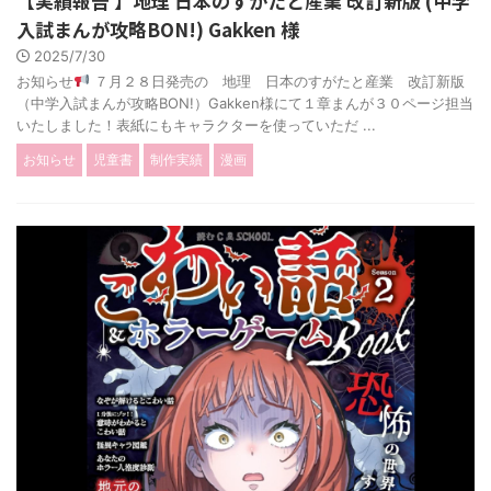
【実績報告 】地理 日本のすがたと産業 改訂新版 (中学
入試まんが攻略BON!) Gakken 様
2025/7/30
お知らせ
７月２８日発売の 地理 日本のすがたと産業 改訂新版
（中学入試まんが攻略BON!）Gakken様にて１章まんが３０ページ担当
いたしました！表紙にもキャラクターを使っていただ ...
お知らせ
児童書
制作実績
漫画