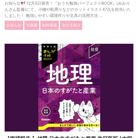
お知らせ
12月5日発売！『おうち勉強パーフェクトBOOK』(みおり
んさん監修)にて、小物や机周りなどのカットイラスト47点を担当いた
しました！ 勉強しやすい環境作りや文具の活用方法 ...
お知らせ
児童書
制作実績
女の子向け