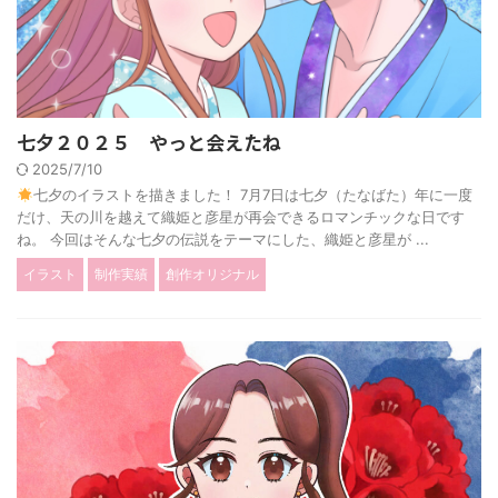
七夕２０２５ やっと会えたね
2025/7/10
七夕のイラストを描きました！ 7月7日は七夕（たなばた）年に一度
だけ、天の川を越えて織姫と彦星が再会できるロマンチックな日です
ね。 今回はそんな七夕の伝説をテーマにした、織姫と彦星が ...
イラスト
制作実績
創作オリジナル