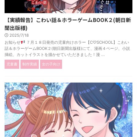
【実績報告】こわい話＆ホラーゲームBOOK２(朝日新
聞出版様)
2025/7/18
お知らせ
７月１８日発売の児童向けホラー【C♡SCHOOL】こわい
話＆ホラーゲームBOOK２(朝日新聞出版様)にて、漫画４ページ、小説
挿絵、カットイラストを描かせていただきました！漫 ...
児童書
制作実績
女の子向け